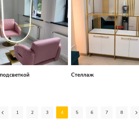
 подсветкой
Стеллаж
1
2
3
4
5
6
7
8