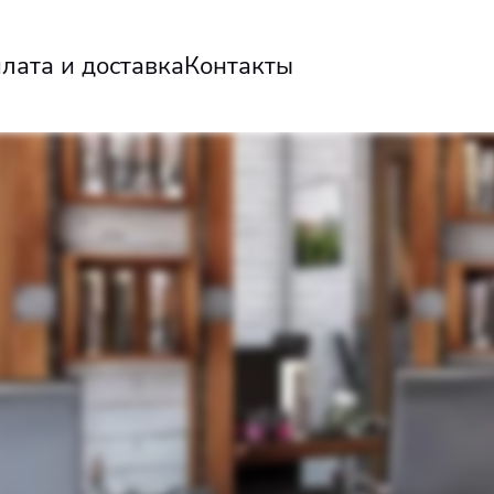
 для салонов 
лата и доставка
Контакты